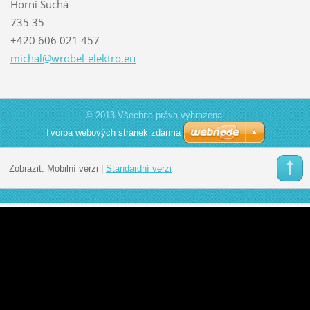
Horní Suchá
735 35
+420 606 021 457
michal@w
robel-el
ektro.eu
© 2013 Všechna práva vyhrazena.
Tvorba webových stránek zdarma
Zobrazit:
Mobilní verzi
|
Standardní verzi