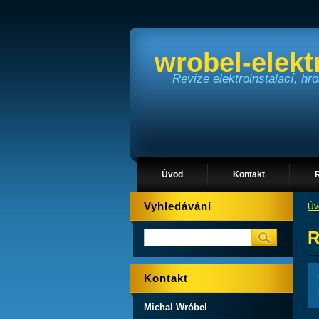
wrobel-elekt
Revize elektroinstalací, h
Úvod
Kontakt
Vyhledávání
Úv
R
Kontakt
Michal Wróbel