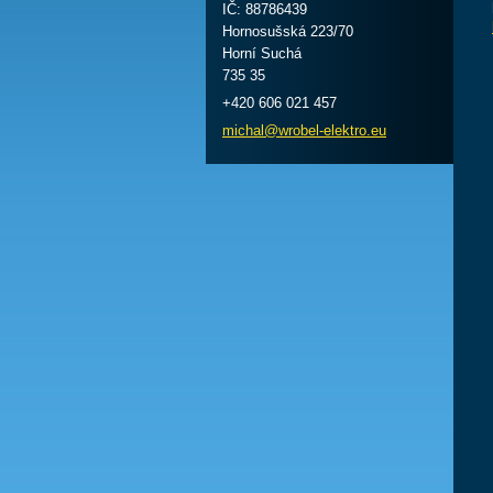
IČ: 88786439
Hornosušská 223/70
Horní Suchá
735 35
+420 606 021 457
michal@w
robel-el
ektro.eu