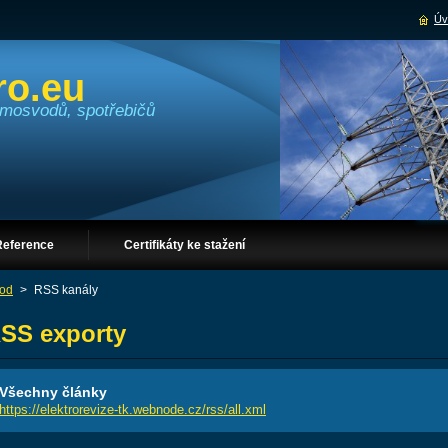
Úv
ro.eu
romosvodů, spotřebičů
Reference
Certifikáty ke stažení
od
>
RSS kanály
SS exporty
Všechny články
https://elektrorevize-tk.webnode.cz/rss/all.xml