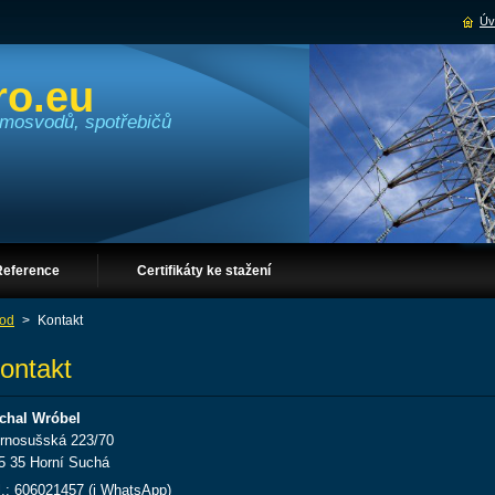
Úv
ro.eu
romosvodů, spotřebičů
Reference
Certifikáty ke stažení
od
>
Kontakt
ontakt
chal Wróbel
rnosušská 223/70
5 35 Horní Suchá
l.: 606021457 (i WhatsApp)