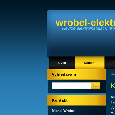
wrobel-elekt
Revize elektroinstalací, h
Úvod
Kontakt
Vyhledávání
Úv
K
Mi
Kontakt
Ho
73
Michal Wróbel
Te