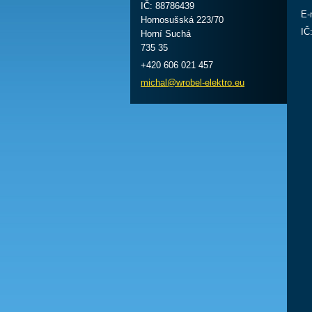
IČ: 88786439
E-
Hornosušská 223/70
IČ
Horní Suchá
735 35
+420 606 021 457
michal@w
robel-el
ektro.eu