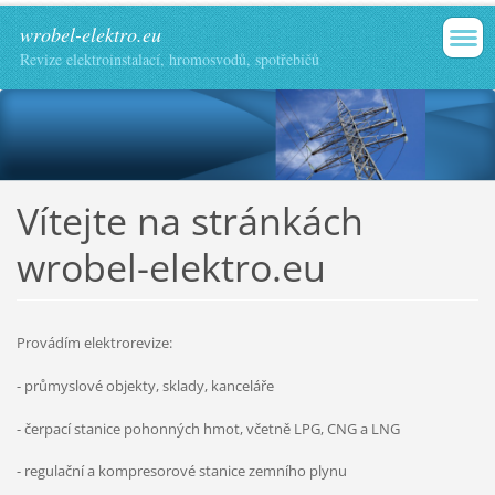
wrobel-elektro.eu
Revize elektroinstalací, hromosvodů, spotřebičů
Vítejte na stránkách
wrobel-elektro.eu
Provádím elektrorevize:
- průmyslové objekty, sklady, kanceláře
- čerpací stanice pohonných hmot, včetně LPG, CNG a LNG
- regulační a kompresorové stanice zemního plynu