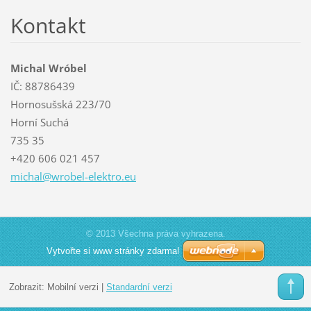
Kontakt
Michal Wróbel
IČ: 88786439
Hornosušská 223/70
Horní Suchá
735 35
+420 606 021 457
michal@w
robel-el
ektro.eu
© 2013 Všechna práva vyhrazena.
Vytvořte si www stránky zdarma!
Zobrazit:
Mobilní verzi
|
Standardní verzi